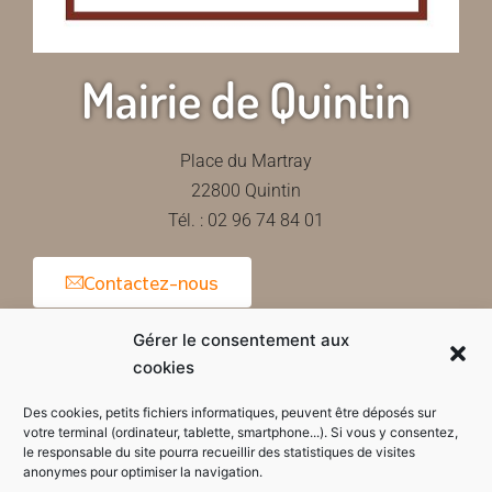
Mairie de Quintin
Place du Martray
22800 Quintin
Tél. : 02 96 74 84 01
Contactez-nous
Gérer le consentement aux
cookies
Horaires d'ouverture de la mairie
Des cookies, petits fichiers informatiques, peuvent être déposés sur
votre terminal (ordinateur, tablette, smartphone...). Si vous y consentez,
le responsable du site pourra recueillir des statistiques de visites
anonymes pour optimiser la navigation.