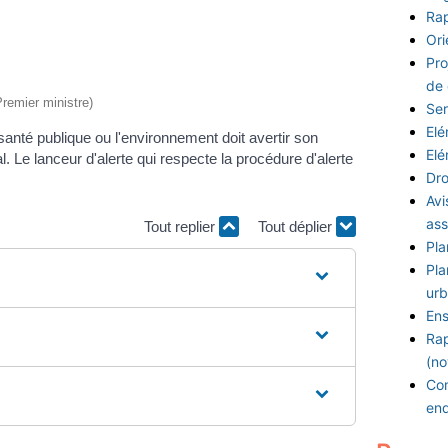
Rap
Ori
Pro
de
Premier ministre)
Ser
Elé
 santé publique ou l'environnement doit avertir son
Elé
l. Le lanceur d'alerte qui respecte la procédure d'alerte
Dro
Avi
ass
Tout replier
Tout déplier
Pla
Pla
urb
Ens
Rap
(no
Con
en