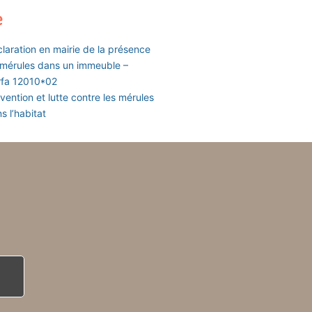
e
laration en mairie de la présence
mérules dans un immeuble –
rfa 12010*02
vention et lutte contre les mérules
s l’habitat