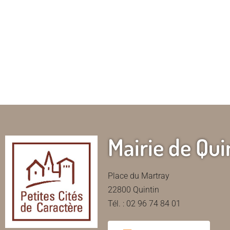
Mairie de Qui
Place du Martray
22800 Quintin
Tél. : 02 96 74 84 01