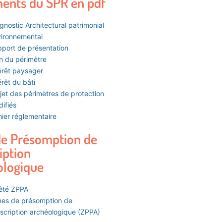
ents du SPR en pdf
gnostic Architectural patrimonial
ironnemental
port de présentation
n du périmètre
érêt paysager
érêt du bâti
jet des périmètres de protection
ifiés
ier réglementaire
de Présomption de
iption
ologique
êté ZPPA
es de présomption de
scription archéologique (ZPPA)