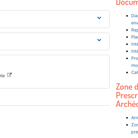
Docum
Dia
env
Rap
Pla
Int
Int
Pro
mod
Cah
erte
Zone 
Prescr
Arché
Arr
Zon
pre