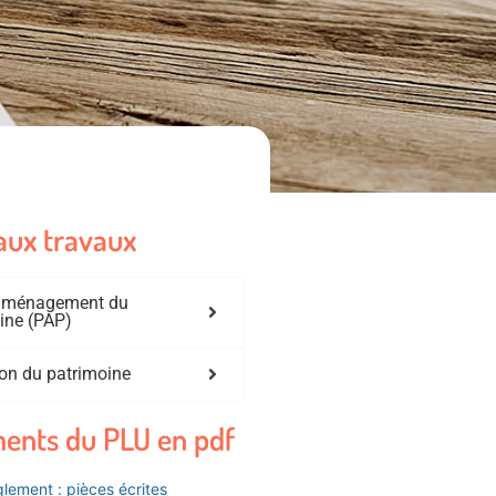
aux travaux
'aménagement du
ine (PAP)
on du patrimoine
ents du PLU en pdf
lement : pièces écrites