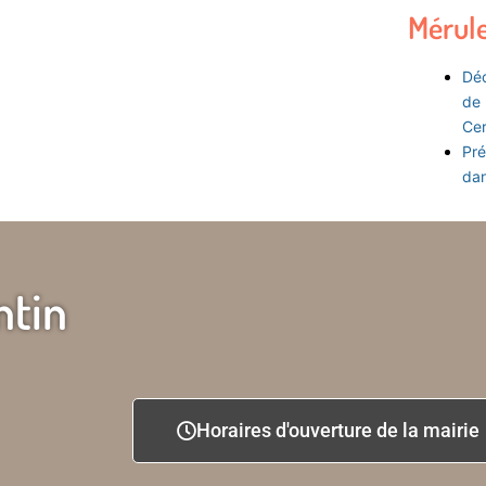
Mérul
Déc
de 
Ce
Pré
dan
ntin
Horaires d'ouverture de la mairie