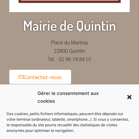
Mairie de Quintin
Place du Martray
22800 Quintin
Tél. : 02 96 74 84 01
Contactez-nous
Gérer le consentement aux
cookies
Horaires d'ouverture de la mairie
Des cookies, petits fichiers informatiques, peuvent être déposés sur
votre terminal (ordinateur, tablette, smartphone...). Si vous y consentez,
le responsable du site pourra recueillir des statistiques de visites
anonymes pour optimiser la navigation.