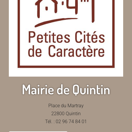
Mairie de Quintin
Place du Martray
22800 Quintin
Tél. : 02 96 74 84 01