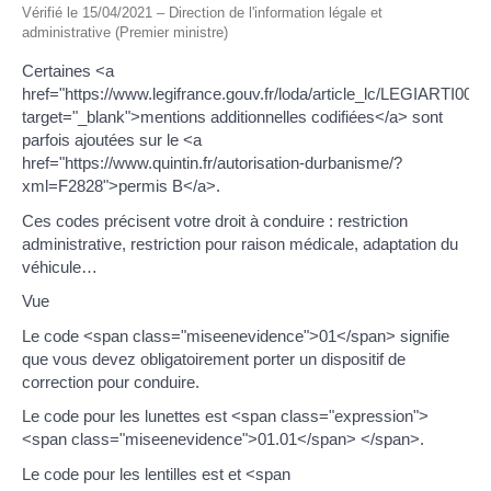
Vérifié le 15/04/2021 – Direction de l'information légale et
administrative (Premier ministre)
Certaines <a
href="https://www.legifrance.gouv.fr/loda/article_lc/LEGIARTI00
target="_blank">mentions additionnelles codifiées</a> sont
parfois ajoutées sur le <a
href="https://www.quintin.fr/autorisation-durbanisme/?
xml=F2828">permis B</a>.
Ces codes précisent votre droit à conduire : restriction
administrative, restriction pour raison médicale, adaptation du
véhicule…
Vue
Le code <span class="miseenevidence">01</span> signifie
que vous devez obligatoirement porter un dispositif de
correction pour conduire.
Le code pour les lunettes est <span class="expression">
<span class="miseenevidence">01.01</span> </span>.
Le code pour les lentilles est et <span