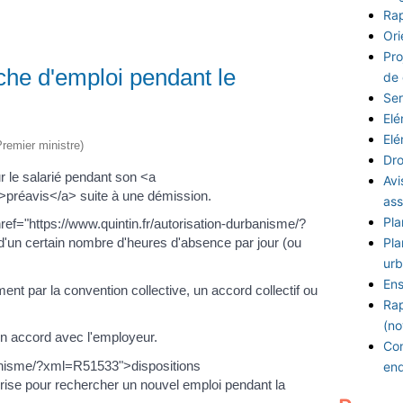
Rap
Ori
Pro
rche d'emploi pendant le
de
Ser
Elé
Elé
Premier ministre)
Dro
r le salarié pendant son <a
Avi
">préavis</a> suite à une démission.
ass
Pla
href="https://www.quintin.fr/autorisation-durbanisme/?
'un certain nombre d'heures d'absence par jour (ou
Pla
urb
Ens
t par la convention collective, un accord collectif ou
Rap
(no
n accord avec l'employeur.
Con
rbanisme/?xml=R51533">dispositions
en
prise pour rechercher un nouvel emploi pendant la