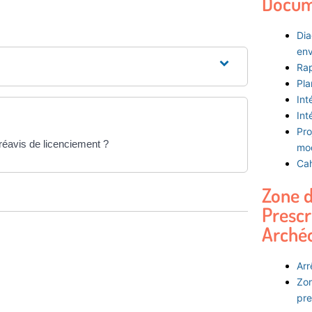
Docum
Dia
env
Rap
Pla
Int
Int
Pro
réavis de licenciement ?
mod
Cah
Zone 
Prescr
Arché
Arr
Zon
pre