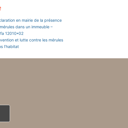
e
laration en mairie de la présence
mérules dans un immeuble –
rfa 12010*02
vention et lutte contre les mérules
s l’habitat