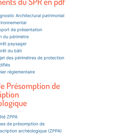
ents du SPR en pdf
gnostic Architectural patrimonial
ironnemental
port de présentation
n du périmètre
érêt paysager
érêt du bâti
jet des périmètres de protection
ifiés
ier réglementaire
de Présomption de
iption
ologique
êté ZPPA
es de présomption de
scription archéologique (ZPPA)