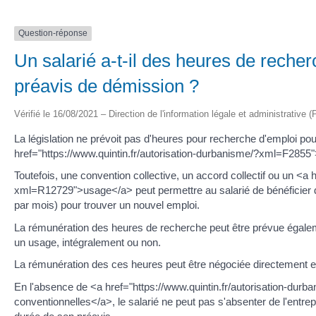
Question-réponse
Un salarié a-t-il des heures de reche
préavis de démission ?
Vérifié le 16/08/2021 – Direction de l'information légale et administrative (
La législation ne prévoit pas d'heures pour recherche d'emploi pou
href="https://www.quintin.fr/autorisation-durbanisme/?xml=F2855
Toutefois, une convention collective, un accord collectif ou un <a 
xml=R12729">usage</a> peut permettre au salarié de bénéficier d
par mois) pour trouver un nouvel emploi.
La rémunération des heures de recherche peut être prévue égalemen
un usage, intégralement ou non.
La rémunération des ces heures peut être négociée directement e
En l'absence de <a href="https://www.quintin.fr/autorisation-du
conventionnelles</a>, le salarié ne peut pas s'absenter de l'entre