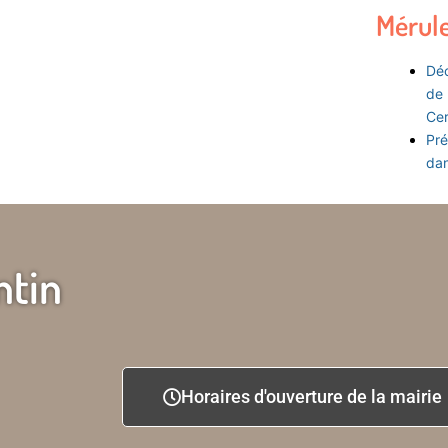
Mérul
Déc
de 
Ce
Pré
dan
ntin
Horaires d'ouverture de la mairie