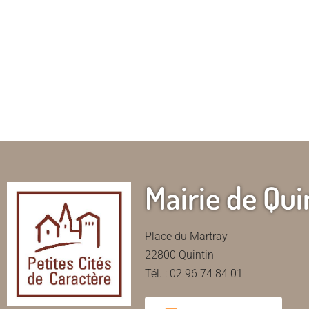
Mairie de Qui
Place du Martray
22800 Quintin
Tél. : 02 96 74 84 01