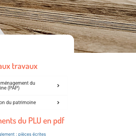
aux travaux
'aménagement du
ine (PAP)
on du patrimoine
ents du PLU en pdf
lement : pièces écrites