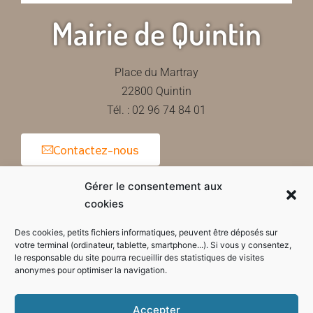
Mairie de Quintin
Place du Martray
22800 Quintin
Tél. : 02 96 74 84 01
Contactez-nous
Gérer le consentement aux
cookies
Horaires d'ouverture de la mairie
Des cookies, petits fichiers informatiques, peuvent être déposés sur
votre terminal (ordinateur, tablette, smartphone...). Si vous y consentez,
le responsable du site pourra recueillir des statistiques de visites
anonymes pour optimiser la navigation.
Accepter