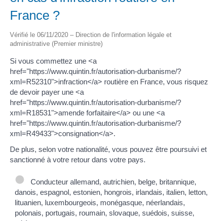
France ?
Vérifié le 06/11/2020 – Direction de l'information légale et
administrative (Premier ministre)
Si vous commettez une <a
href="https://www.quintin.fr/autorisation-durbanisme/?
xml=R52310">infraction</a> routière en France, vous risquez
de devoir payer une <a
href="https://www.quintin.fr/autorisation-durbanisme/?
xml=R18531">amende forfaitaire</a> ou une <a
href="https://www.quintin.fr/autorisation-durbanisme/?
xml=R49433">consignation</a>.
De plus, selon votre nationalité, vous pouvez être poursuivi et
sanctionné à votre retour dans votre pays.
Conducteur allemand, autrichien, belge, britannique,
danois, espagnol, estonien, hongrois, irlandais, italien, letton,
lituanien, luxembourgeois, monégasque, néerlandais,
polonais, portugais, roumain, slovaque, suédois, suisse,