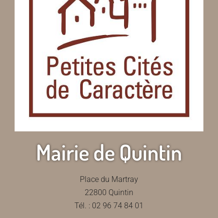
Mairie de Quintin
Place du Martray
22800 Quintin
Tél. : 02 96 74 84 01