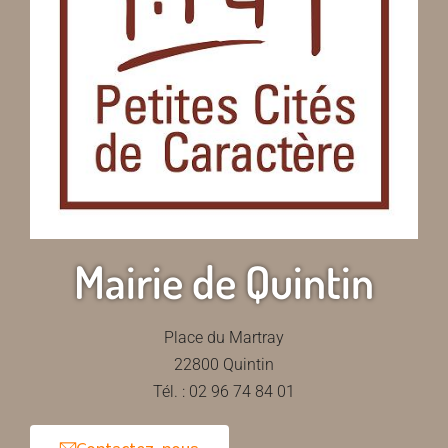
Mairie de Quintin
Place du Martray
22800 Quintin
Tél. : 02 96 74 84 01