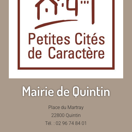
Mairie de Quintin
Place du Martray
22800 Quintin
Tél. : 02 96 74 84 01