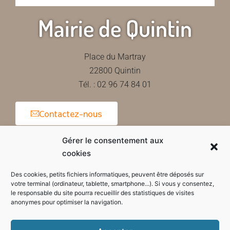
Mairie de Quintin
Place du Martray
22800 Quintin
Tél. : 02 96 74 84 01
Contactez-nous
Gérer le consentement aux
cookies
Horaires d'ouverture de la mairie
Des cookies, petits fichiers informatiques, peuvent être déposés sur
votre terminal (ordinateur, tablette, smartphone...). Si vous y consentez,
le responsable du site pourra recueillir des statistiques de visites
anonymes pour optimiser la navigation.