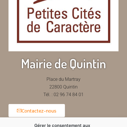
Mairie de Quintin
Place du Martray
22800 Quintin
Tél. : 02 96 74 84 01
Contactez-nous
Gérer le consentement aux