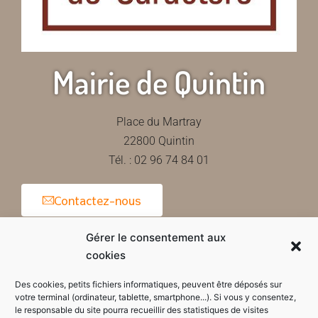
Mairie de Quintin
Place du Martray
22800 Quintin
Tél. : 02 96 74 84 01
Contactez-nous
Gérer le consentement aux
cookies
Horaires d'ouverture de la mairie
Des cookies, petits fichiers informatiques, peuvent être déposés sur
votre terminal (ordinateur, tablette, smartphone...). Si vous y consentez,
le responsable du site pourra recueillir des statistiques de visites