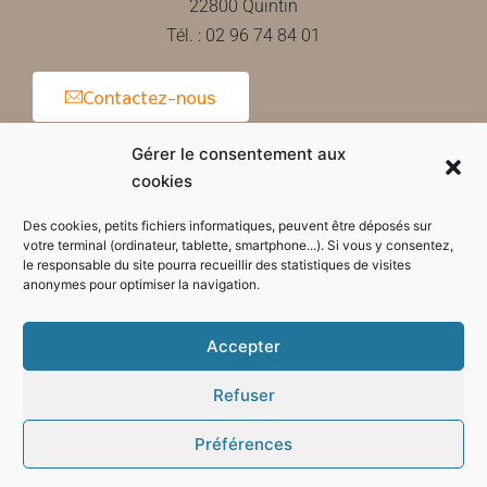
22800 Quintin
Tél. : 02 96 74 84 01
Contactez-nous
Gérer le consentement aux
cookies
Horaires d'ouverture de la mairie
Des cookies, petits fichiers informatiques, peuvent être déposés sur
votre terminal (ordinateur, tablette, smartphone...). Si vous y consentez,
le responsable du site pourra recueillir des statistiques de visites
anonymes pour optimiser la navigation.
Accepter
Refuser
Préférences
Mode sombre :