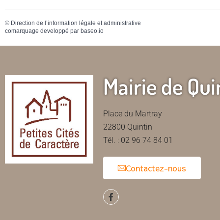
©
Direction de l’information légale et administrative
comarquage developpé par
baseo.io
Mairie de Qui
Place du Martray
22800 Quintin
Tél. : 02 96 74 84 01
Contactez-nous