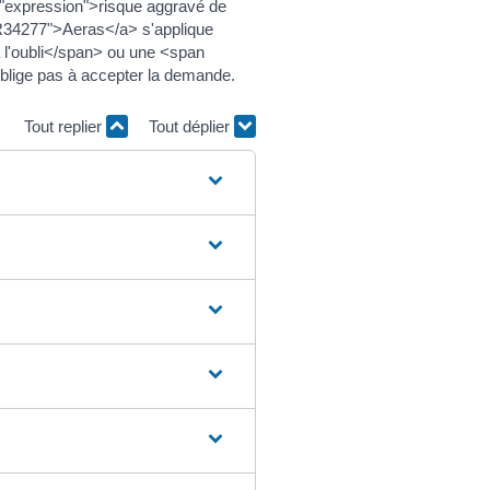
="expression">risque aggravé de
l=R34277">Aeras</a> s'applique
 l'oubli</span> ou une <span
oblige pas à accepter la demande.
Tout replier
Tout déplier