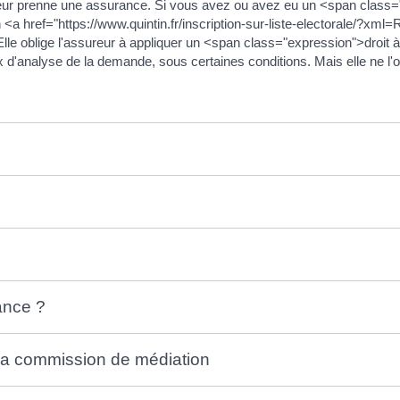
nteur prenne une assurance. Si vous avez ou avez eu un <span class
 <a href="https://www.quintin.fr/inscription-sur-liste-electorale/?xm
e oblige l'assureur à appliquer un <span class="expression">droit à
x d'analyse de la demande, sous certaines conditions. Mais elle ne l'
ance ?
 la commission de médiation