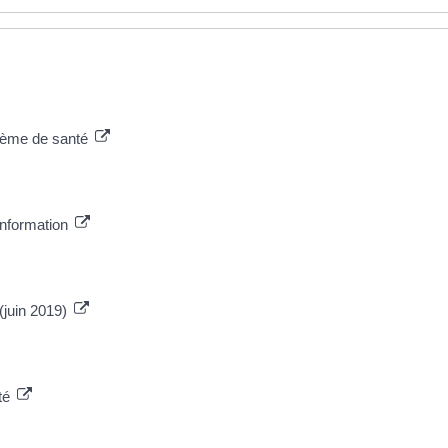
blème de santé
'information
 (juin 2019)
nté