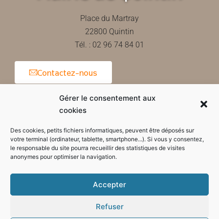
Place du Martray
22800 Quintin
Tél. : 02 96 74 84 01
Contactez-nous
Gérer le consentement aux
cookies
Horaires d'ouverture de la mairie
Des cookies, petits fichiers informatiques, peuvent être déposés sur
votre terminal (ordinateur, tablette, smartphone...). Si vous y consentez,
le responsable du site pourra recueillir des statistiques de visites
anonymes pour optimiser la navigation.
Accepter
Refuser