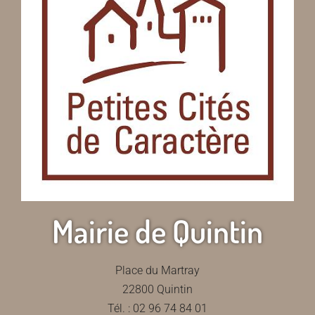
Mairie de Quintin
Place du Martray
22800 Quintin
Tél. : 02 96 74 84 01