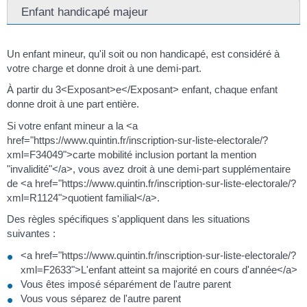
Enfant handicapé majeur
Un enfant mineur, qu'il soit ou non handicapé, est considéré à
votre charge et donne droit à une demi-part.
À partir du 3<Exposant>e</Exposant> enfant, chaque enfant
donne droit à une part entière.
Si votre enfant mineur a la <a
href="https://www.quintin.fr/inscription-sur-liste-electorale/?
xml=F34049">carte mobilité inclusion portant la mention
"invalidité"</a>, vous avez droit à une demi-part supplémentaire
de <a href="https://www.quintin.fr/inscription-sur-liste-electorale/?
xml=R1124">quotient familial</a>.
Des règles spécifiques s'appliquent dans les situations
suivantes :
<a href="https://www.quintin.fr/inscription-sur-liste-electorale/?
xml=F2633">L'enfant atteint sa majorité en cours d'année</a>
Vous êtes imposé séparément de l'autre parent
Vous vous séparez de l'autre parent