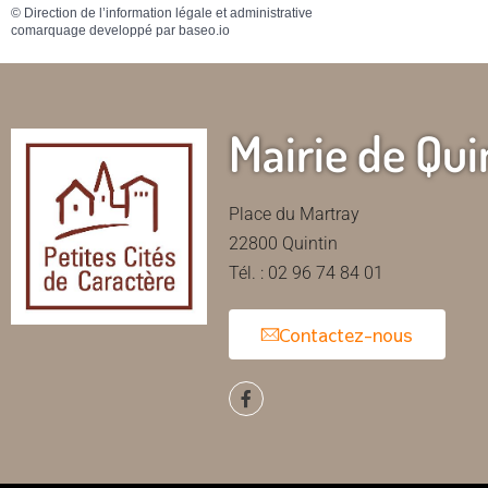
©
Direction de l’information légale et administrative
comarquage developpé par
baseo.io
Mairie de Qui
Place du Martray
22800 Quintin
Tél. : 02 96 74 84 01
Contactez-nous