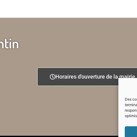
ntin
Horaires d'ouverture de la mairie
Des coo
termina
respons
optimis