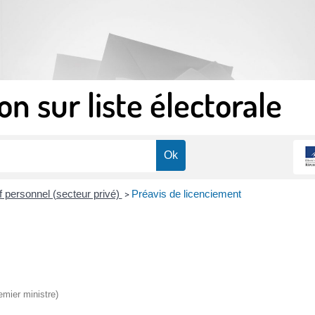
on sur liste électorale
f personnel (secteur privé)
Préavis de licenciement
>
emier ministre)