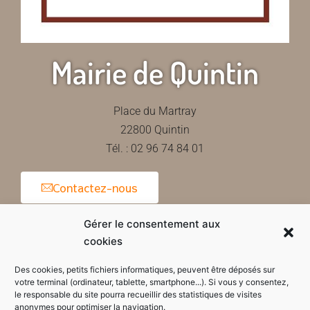
Mairie de Quintin
Place du Martray
22800 Quintin
Tél. : 02 96 74 84 01
Contactez-nous
Gérer le consentement aux
cookies
Horaires d'ouverture de la mairie
Des cookies, petits fichiers informatiques, peuvent être déposés sur
votre terminal (ordinateur, tablette, smartphone...). Si vous y consentez,
le responsable du site pourra recueillir des statistiques de visites
anonymes pour optimiser la navigation.