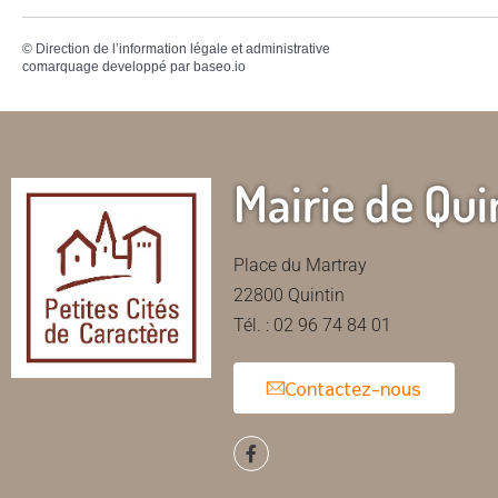
©
Direction de l’information légale et administrative
comarquage developpé par
baseo.io
Mairie de Qui
Place du Martray
22800 Quintin
Tél. : 02 96 74 84 01
Contactez-nous