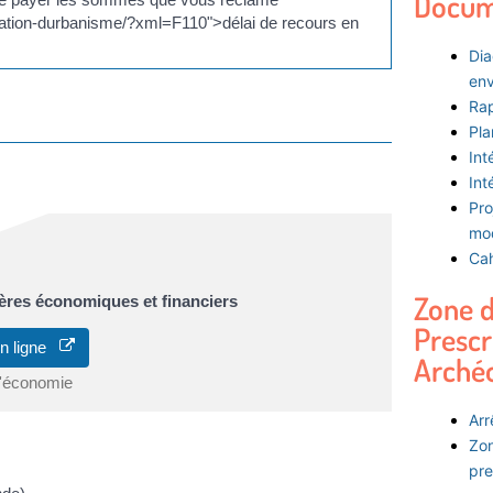
Docum
orisation-durbanisme/?xml=F110">délai de recours en
Dia
env
Rap
Pla
Int
Int
Pro
mod
Cah
Zone 
ères économiques et financiers
Prescr
en ligne
Arché
l'économie
Arr
Zon
pre