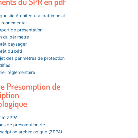
ents du SPR en pdf
gnostic Architectural patrimonial
ironnemental
port de présentation
n du périmètre
érêt paysager
érêt du bâti
jet des périmètres de protection
ifiés
ier réglementaire
de Présomption de
iption
ologique
êté ZPPA
es de présomption de
scription archéologique (ZPPA)