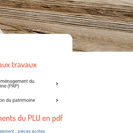
aux travaux
'aménagement du
ine (PAP)
on du patrimoine
ents du PLU en pdf
lement : pièces écrites