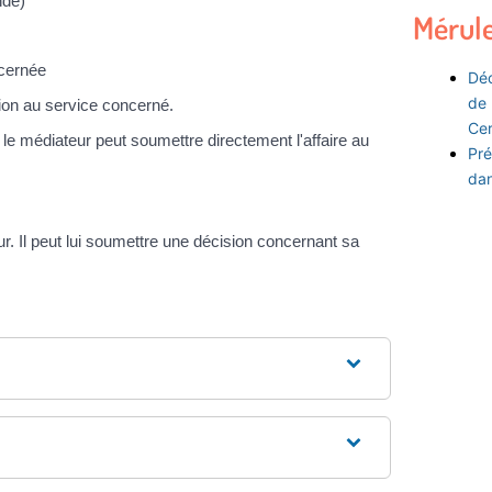
nde)
Mérul
ncernée
Déc
de 
on au service concerné.
Ce
le médiateur peut soumettre directement l'affaire au
Pré
dan
ur. Il peut lui soumettre une décision concernant sa