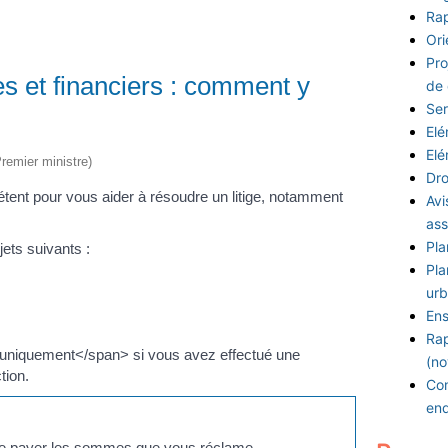
Rap
Ori
Pro
s et financiers : comment y
de
Ser
Elé
Elé
Premier ministre)
Dro
tent pour vous aider à résoudre un litige, notamment
Avi
ass
Pla
jets suivants :
Pla
urb
Ens
Rap
uniquement</span> si vous avez effectué une
(no
tion.
Con
en
même payer les sommes que vous réclame