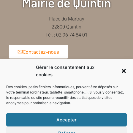
Mairie de Quintin
Place du Martray
22800 Quintin
Tél. : 02 96 74 84 01
Contactez-nous
Gérer le consentement aux
cookies
Horaires d'ouverture de la mairie
Des cookies, petits fichiers informatiques, peuvent être déposés sur
votre terminal (ordinateur, tablette, smartphone...). Si vous y consentez,
le responsable du site pourra recueillir des statistiques de visites
anonymes pour optimiser la navigation.
Accepter