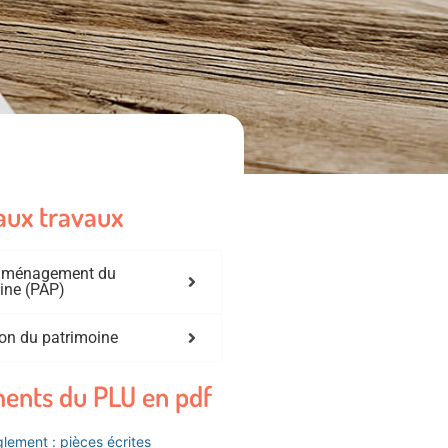
aux travaux
'aménagement du
ine (PAP)
on du patrimoine
ents du PLU en pdf
lement : pièces écrites