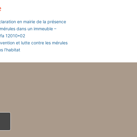
e
laration en mairie de la présence
mérules dans un immeuble –
rfa 12010*02
vention et lutte contre les mérules
s l’habitat