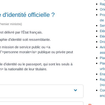
Rap
Ori
'identité officielle ?
Pro
de
Premier ministre)
Ser
Elé
st délivré par l'État français.
Elé
raphie d'identité soit ressemblante.
Dro
e mission de service public ou <a
Avi
3">personne morale</a> publique ou privée peut
ass
Pla
Pla
e d'identité ou le passeport, qui sont les seuls à
urb
la nationalité de leur titulaire.
Ens
Rap
(no
Con
en