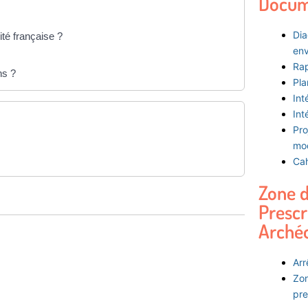
Docum
Dia
ité française ?
env
Rap
ns ?
Pla
Int
Int
Pro
mod
Cah
Zone 
Prescr
Arché
Arr
Zon
pre