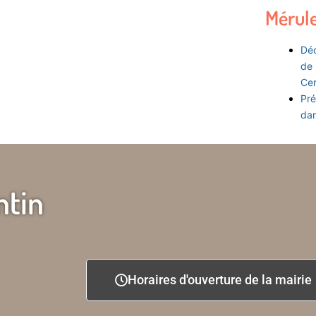
Mérul
Déc
de 
Ce
Pré
dan
ntin
Horaires d'ouverture de la mairie