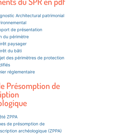
ents du SPR en pdf
gnostic Architectural patrimonial
ironnemental
port de présentation
n du périmètre
érêt paysager
érêt du bâti
jet des périmètres de protection
ifiés
ier réglementaire
de Présomption de
iption
ologique
êté ZPPA
es de présomption de
scription archéologique (ZPPA)