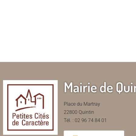
Mairie de Qui
Place du Martray
22800 Quintin
Tél. : 02 96 74 84 01