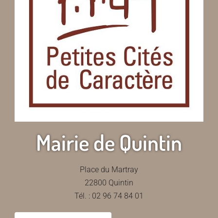
Mairie de Quintin
Place du Martray
22800 Quintin
Tél. : 02 96 74 84 01