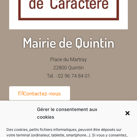
Mairie de Quintin
Place du Martray
22800 Quintin
Tél. : 02 96 74 84 01
Contactez-nous
Gérer le consentement aux
cookies
Horaires d'ouverture de la mairie
Des cookies, petits fichiers informatiques, peuvent être déposés sur
votre terminal (ordinateur, tablette, smartphone...). Si vous y consentez,