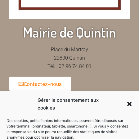
Mairie de Quintin
Place du Martray
22800 Quintin
Tél. : 02 96 74 84 01
Contactez-nous
Gérer le consentement aux
cookies
Horaires d'ouverture de la mairie
Des cookies, petits fichiers informatiques, peuvent être déposés sur
votre terminal (ordinateur, tablette, smartphone...). Si vous y consentez,
le responsable du site pourra recueillir des statistiques de visites
anonymes pour optimiser la navigation.