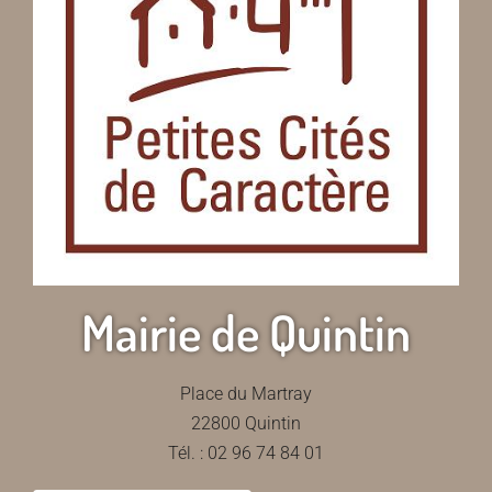
Mairie de Quintin
Place du Martray
22800 Quintin
Tél. : 02 96 74 84 01