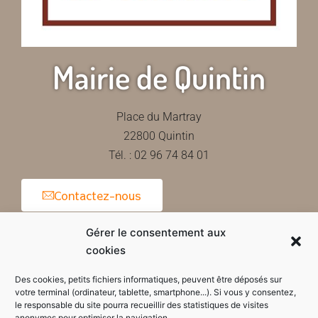
Mairie de Quintin
Place du Martray
22800 Quintin
Tél. : 02 96 74 84 01
Contactez-nous
Gérer le consentement aux
cookies
Horaires d'ouverture de la mairie
Des cookies, petits fichiers informatiques, peuvent être déposés sur
votre terminal (ordinateur, tablette, smartphone...). Si vous y consentez,
le responsable du site pourra recueillir des statistiques de visites
anonymes pour optimiser la navigation.