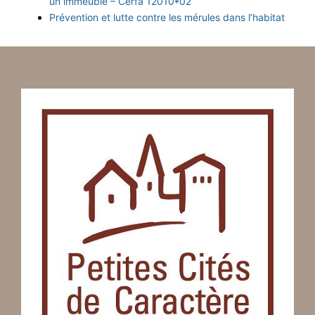
un immeuble – Cerfa 12010*02
Prévention et lutte contre les mérules dans l’habitat